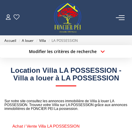
VENTES
Accueil
A louer
Villa
LA POSSESSION
ESTIMATION
Modifier les critères de recherche
Localisation
Type de bien
Surface min
Budget max
NOTRE AGENCE
Location Villa LA POSSESSION -
Villa a louer à LA POSSESSION
Créer une alerte
Plus de critères
NOUS REJOINDRE
CONTACT
Sur notre site consultez les annonces immobilière de Villa à louer LA
POSSESSION. Trouvez votre Villa sur LA POSSESSION grâce aux annonces
immobilières de FONCIER PEI La possession.
Achat / Vente Villa LA POSSESSION