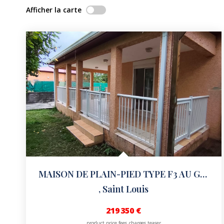
Afficher la carte
MAISON DE PLAIN-PIED TYPE F3 AU GOL LES HAUTS
,
Saint Louis
219 350 €
product.price.fees_charges.teaser