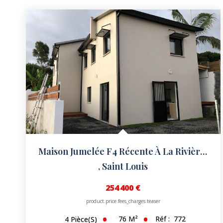
Maison Jumelée F4 Récente À La Rivière Saint-Louis
,
Saint Louis
254 400 €
product.price.fees_charges.teaser
76
M²
Réf :
772
4
Pièce(s)