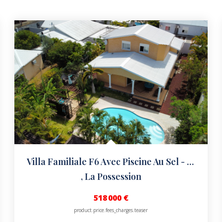
Villa Familiale F6 Avec Piscine Au Sel - Moulin Joli, La...
,
La Possession
518 000 €
product.price.fees_charges.teaser