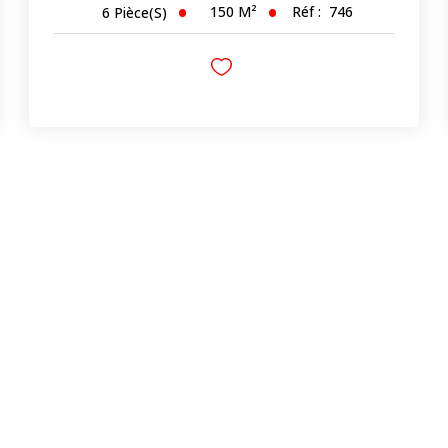
150
M²
Réf :
746
6
Pièce(s)