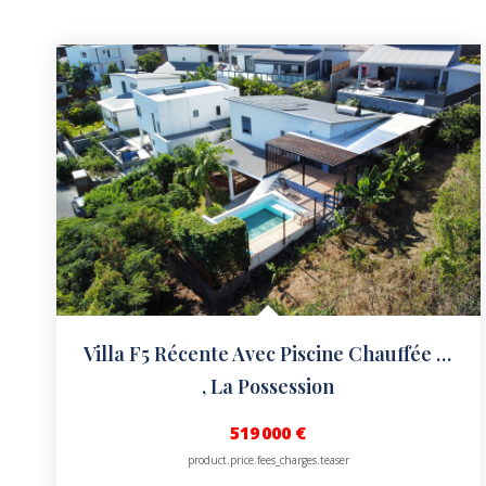
Villa F5 Récente Avec Piscine Chauffée : F3 + F2 Et Local...
,
La Possession
519 000 €
product.price.fees_charges.teaser