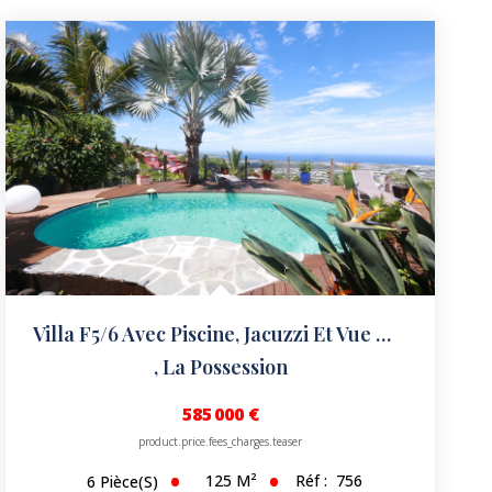
Villa F5/6 Avec Piscine, Jacuzzi Et Vue Mer À Couper Le...
,
La Possession
585 000 €
product.price.fees_charges.teaser
125
M²
Réf :
756
6
Pièce(s)