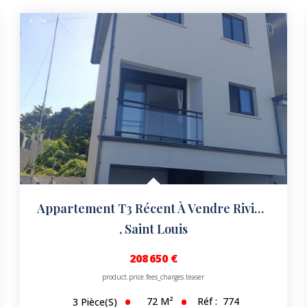
Appartement T3 Récent À Vendre Rivière Saint-Louis
,
Saint Louis
208 650 €
product.price.fees_charges.teaser
72
M²
Réf :
774
3
Pièce(s)