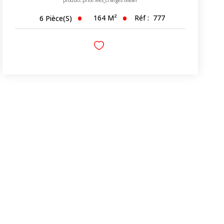
164
M²
Réf :
777
6
Pièce(s)