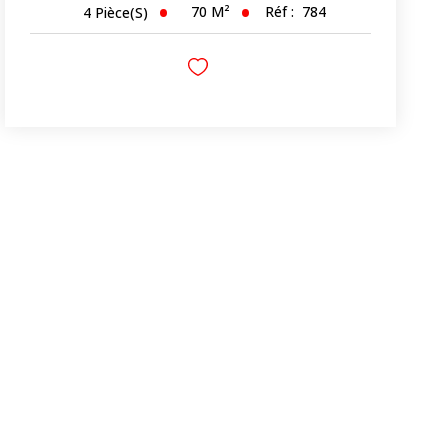
70
M²
Réf :
784
4
Pièce(s)