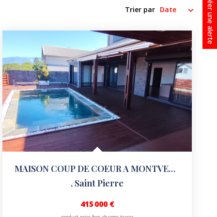
Créer une alerte
Trier par
MAISON COUP DE COEUR A MONTVERT LES HAUTS
,
Saint Pierre
415 000 €
product.price.fees_charges.teaser