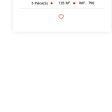
135
M²
Réf :
790
5
Pièce(s)