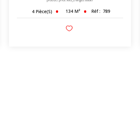
134
M²
Réf :
789
4
Pièce(s)