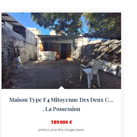
Maison Type F4 Mitoyenne Des Deux Côtés ZAC St-Laurent
,
La Possession
189 000 €
product.price.fees_charges.teaser