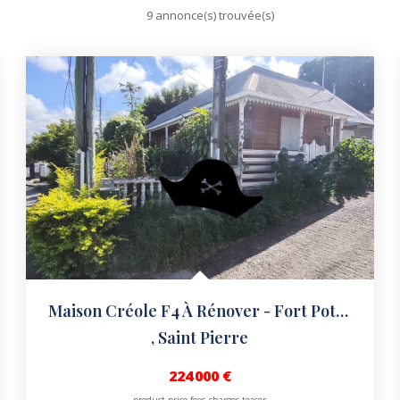
9 annonce(s) trouvée(s)
Maison Créole F4 À Rénover - Fort Potentiel Sur Terrain...
,
Saint Pierre
224 000 €
product.price.fees_charges.teaser