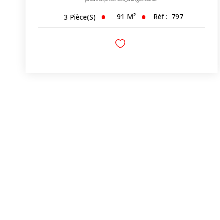
91
M²
Réf :
797
3
Pièce(s)