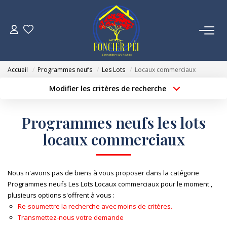
VENTES
Accueil
Programmes neufs
Les Lots
Locaux commerciaux
ESTIMATION
Modifier les critères de recherche
Localisation
Type de bien
Localisation
Sélectionnez...
NOTRE AGENCE
Programmes neufs les lots
Surface min
Budget max
locaux commerciaux
NOUS REJOINDRE
Créer une alerte
Plus de critères
CONTACT
Nous n'avons pas de biens à vous proposer dans la catégorie
Programmes neufs Les Lots Locaux commerciaux pour le moment ,
plusieurs options s'offrent à vous :
Re-soumettre la recherche avec moins de critères.
Transmettez-nous votre demande