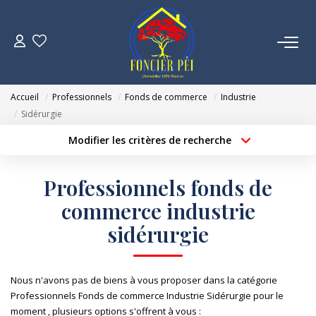
VENTES
Accueil
Professionnels
Fonds de commerce
Industrie
ESTIMATION
Sidérurgie
Modifier les critères de recherche
Localisation
Type de bien
NOTRE AGENCE
Localisation
Sélectionnez...
Professionnels fonds de
NOUS REJOINDRE
Surface min
Budget max
commerce industrie
sidérurgie
Créer une alerte
Plus de critères
CONTACT
Nous n'avons pas de biens à vous proposer dans la catégorie
Professionnels Fonds de commerce Industrie Sidérurgie pour le
moment , plusieurs options s'offrent à vous :