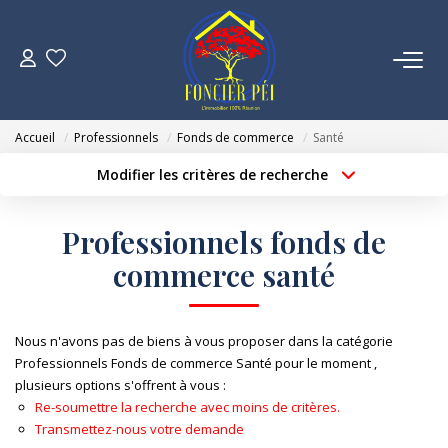
VENTES
Accueil
Professionnels
Fonds de commerce
Santé
ESTIMATION
Modifier les critères de recherche
Localisation
Type de bien
Localisation
Sélectionnez...
NOTRE AGENCE
Professionnels fonds de
Surface min
Budget max
commerce santé
NOUS REJOINDRE
Créer une alerte
Plus de critères
CONTACT
Nous n'avons pas de biens à vous proposer dans la catégorie
Professionnels Fonds de commerce Santé pour le moment ,
plusieurs options s'offrent à vous :
Re-soumettre la recherche avec moins de critères.
Transmettez-nous votre demande