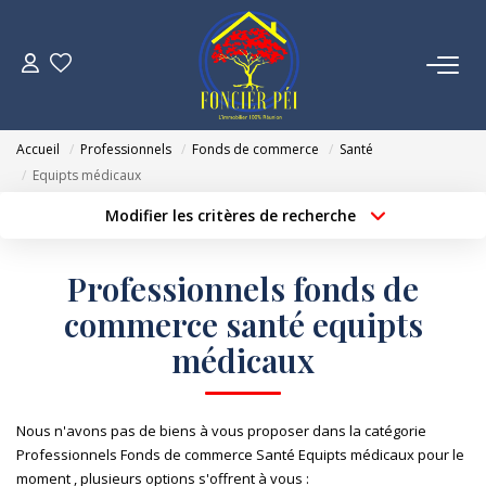
VENTES
Accueil
Professionnels
Fonds de commerce
Santé
ESTIMATION
Equipts médicaux
Modifier les critères de recherche
Localisation
Type de bien
NOTRE AGENCE
Localisation
Sélectionnez...
Professionnels fonds de
NOUS REJOINDRE
Surface min
Budget max
commerce santé equipts
médicaux
Créer une alerte
Plus de critères
CONTACT
Nous n'avons pas de biens à vous proposer dans la catégorie
Professionnels Fonds de commerce Santé Equipts médicaux pour le
moment , plusieurs options s'offrent à vous :