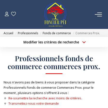
VENTES
Accueil
Professionnels
Fonds de commerce
Commerces Prox.
ESTIMATION
Modifier les critères de recherche
Localisation
Type de bien
Localisation
Sélectionnez...
NOTRE AGENCE
Professionnels fonds de
Surface min
Budget max
commerce commerces prox.
NOUS REJOINDRE
Créer une alerte
Plus de critères
CONTACT
Nous n'avons pas de biens à vous proposer dans la catégorie
Professionnels Fonds de commerce Commerces Prox. pour le
moment , plusieurs options s'offrent à vous :
Re-soumettre la recherche avec moins de critères.
Transmettez-nous votre demande