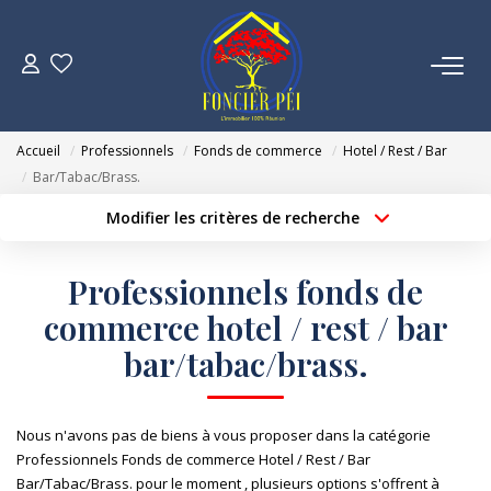
VENTES
Accueil
Professionnels
Fonds de commerce
Hotel / Rest / Bar
ESTIMATION
Bar/Tabac/Brass.
Modifier les critères de recherche
Localisation
Type de bien
NOTRE AGENCE
Localisation
Sélectionnez...
Professionnels fonds de
NOUS REJOINDRE
Surface min
Budget max
commerce hotel / rest / bar
bar/tabac/brass.
Créer une alerte
Plus de critères
CONTACT
Nous n'avons pas de biens à vous proposer dans la catégorie
Professionnels Fonds de commerce Hotel / Rest / Bar
Bar/Tabac/Brass. pour le moment , plusieurs options s'offrent à