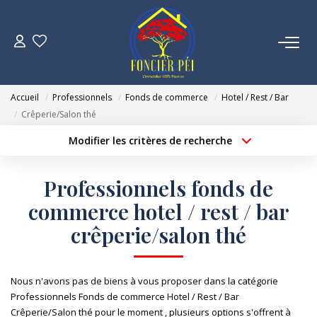
VENTES
Accueil
Professionnels
Fonds de commerce
Hotel / Rest / Bar
ESTIMATION
Crêperie/Salon thé
Modifier les critères de recherche
Localisation
Type de bien
NOTRE AGENCE
Localisation
Sélectionnez...
Professionnels fonds de
NOUS REJOINDRE
Surface min
Budget max
commerce hotel / rest / bar
crêperie/salon thé
Créer une alerte
Plus de critères
CONTACT
Nous n'avons pas de biens à vous proposer dans la catégorie
Professionnels Fonds de commerce Hotel / Rest / Bar
Crêperie/Salon thé pour le moment , plusieurs options s'offrent à