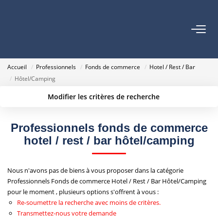
VENTES
Accueil
Professionnels
Fonds de commerce
Hotel / Rest / Bar
ESTIMATION
Hôtel/Camping
Modifier les critères de recherche
NOTRE AGENCE
Localisation
Type de bien
Surface min
Budget max
Professionnels fonds de commerce
NOUS REJOINDRE
hotel / rest / bar hôtel/camping
Créer une alerte
Plus de critères
CONTACT
Nous n'avons pas de biens à vous proposer dans la catégorie
Professionnels Fonds de commerce Hotel / Rest / Bar Hôtel/Camping
pour le moment , plusieurs options s'offrent à vous :
Re-soumettre la recherche avec moins de critères.
Transmettez-nous votre demande