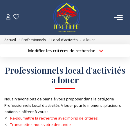
VENTES
Accueil
Professionnels
Local d'activités
A louer
ESTIMATION
Modifier les critères de recherche
Localisation
Type de bien
Localisation
Sélectionnez...
NOTRE AGENCE
Professionnels local d'activités
Surface min
Budget max
a louer
NOUS REJOINDRE
Créer une alerte
Plus de critères
CONTACT
Nous n'avons pas de biens à vous proposer dans la catégorie
Professionnels Local d'activités A louer pour le moment , plusieurs
options s'offrent à vous :
Re-soumettre la recherche avec moins de critères.
Transmettez-nous votre demande