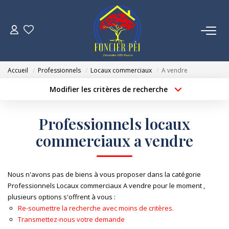
VENTES
Accueil
Professionnels
Locaux commerciaux
A vendre
ESTIMATION
Modifier les critères de recherche
Localisation
Type de bien
Localisation
Sélectionnez...
NOTRE AGENCE
Professionnels locaux
Surface min
Budget max
commerciaux a vendre
NOUS REJOINDRE
Créer une alerte
Plus de critères
CONTACT
Nous n'avons pas de biens à vous proposer dans la catégorie
Professionnels Locaux commerciaux A vendre pour le moment ,
plusieurs options s'offrent à vous :
Re-soumettre la recherche avec moins de critères.
Transmettez-nous votre demande