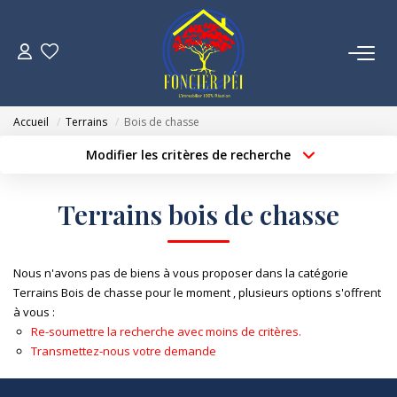
VENTES
Accueil
Terrains
Bois de chasse
ESTIMATION
Modifier les critères de recherche
Localisation
Type de bien
Localisation
Sélectionnez...
NOTRE AGENCE
Terrains bois de chasse
Surface min
Budget max
NOUS REJOINDRE
Créer une alerte
Plus de critères
Nous n'avons pas de biens à vous proposer dans la catégorie
Terrains Bois de chasse pour le moment , plusieurs options s'offrent
CONTACT
à vous :
Re-soumettre la recherche avec moins de critères.
Transmettez-nous votre demande