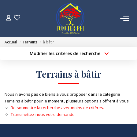
VENTES
Accueil
Terrains
à bâtir
ESTIMATION
Modifier les critères de recherche
Localisation
Type de bien
Localisation
Sélectionnez...
NOTRE AGENCE
Terrains à bâtir
Surface min
Budget max
NOUS REJOINDRE
Créer une alerte
Plus de critères
Nous n'avons pas de biens à vous proposer dans la catégorie
Terrains à bâtir pour le moment , plusieurs options s'offrent à vous :
CONTACT
Re-soumettre la recherche avec moins de critères.
Transmettez-nous votre demande