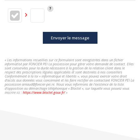
Envoyer le message
« Les informations recueillies sur ce formulaire sont enregistrées dans un fichier
informatisé par FONCIER PEI La possession pour gérer votre demande de contact. Elles
sont conservées pour la durée nécessaire à la gestion de la relation client dans le
respect des prescriptions légales applicables et sont destinées à nos conseillers
Conformément à la loi « informatique et libertés », vous pouvez exercer votre droit
d'accès aux données vous concernant et les faire rectifier en contactant FONCIER PEI La
possession arnaud@foncier-pei.re. Nous vous informons de l'existence de la liste
d'opposition au démarchage téléphonique « Bloctel », sur laquelle vous pouvez vous
inscrire ici :
https://www.bloctel.gouv.fr/
»