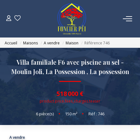
VENTES
Accueil
Maisons
A vendre
Maison
Référence 746
ESTIMATION
Villa familiale F6 avec piscine au sel -
NOTRE AGENCE
Moulin Joli, La Possession
,
La possession
NOUS REJOINDRE
518 000 €
product.price.fees_charges.teaser
CONTACT
6
pièce(s)
•
150
m²
•
Réf : 746
A vendre