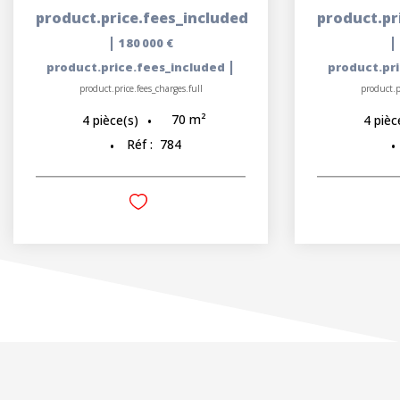
product.price.fees_included
product.pr
|
|
180 000 €
|
product.price.fees_included
product.pr
product.price.fees_charges.full
product.p
70
m²
4
pièce(s)
4
pièc
Réf :
784