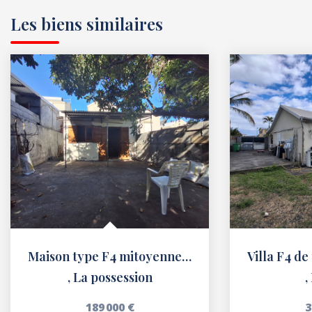
Les biens similaires
Maison type F4 mitoyenne des deux côtés ZAC St-Laurent
,
La possession
,
189 000 €
3